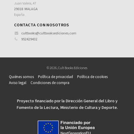
Juan Valera, 47
Deportes. Fútbol
29018
MALAGA
España
Historia. Biografía
CONTACTA CON NOSOTROS
Historia. Segunda Guerra Mundial
cultbooks@cultbooksediciones.com
Música
952429432
Ver todas... (11)
© 2026, Cult Books Ediciones
CATEGORÍAS
Quiénes somos
Política de privacidad
Política de cookies
CINE
Aviso legal
Condiciones de compra
DEPORTES
Proyecto financiado por la Dirección General del Libro y
HISTORIA
Fomento de la Lectura, Ministerio de Cultura y Deporte.
MÚSICA
NUESTRAS COLECCIONES