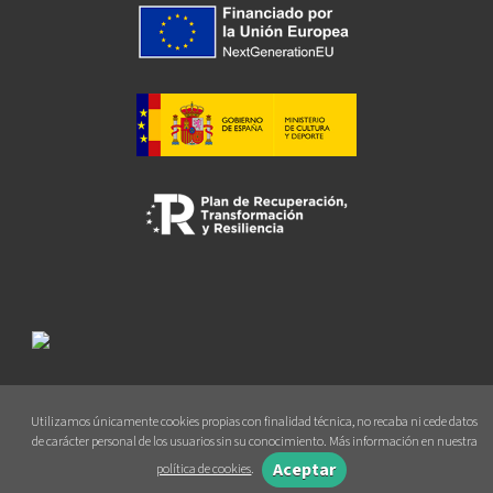
CINE CLUB DE LUXE
OTROS TÍTULOS CINE
VIDAS DE PAPEL
CATÁLOGOS PDF
Catálogo EE.UU
Catálogo Méjico
Catálogo Argentina
Catálogo Colombia
EE. UU.
Ver todos... (23)
Utilizamos únicamente cookies propias con finalidad técnica, no recaba ni cede datos
de carácter personal de los usuarios sin su conocimiento. Más información en nuestra
Aceptar
política de cookies
.