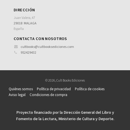
Deportes. Fútbol
DIRECCIÓN
Juan Valera, 47
Historia. Biografía
29018
MALAGA
Historia. Segunda Guerra Mundial
España
Música
CONTACTA CON NOSOTROS
cultbooks@cultbooksediciones.com
Ver todas... (11)
952429432
CATEGORÍAS
CINE
© 2026, Cult Books Ediciones
DEPORTES
Quiénes somos
Política de privacidad
Política de cookies
Aviso legal
Condiciones de compra
HISTORIA
MÚSICA
Proyecto financiado por la Dirección General del Libro y
Fomento de la Lectura, Ministerio de Cultura y Deporte.
NUESTRAS COLECCIONES