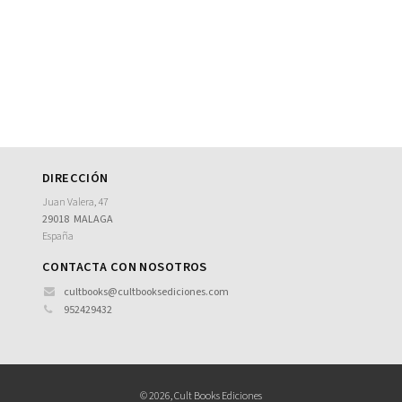
DIRECCIÓN
Juan Valera, 47
29018
MALAGA
España
CONTACTA CON NOSOTROS
cultbooks@cultbooksediciones.com
952429432
© 2026, Cult Books Ediciones