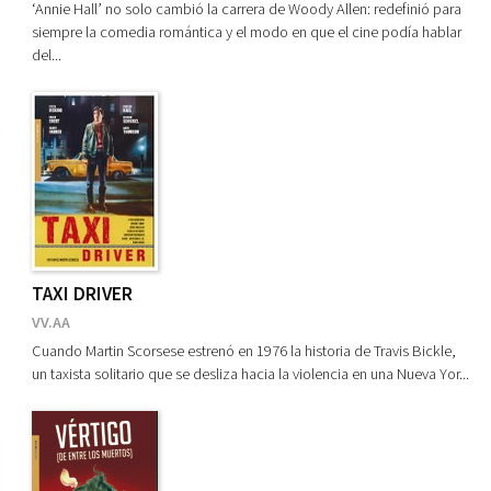
‘Annie Hall’ no solo cambió la carrera de Woody Allen: redefinió para
siempre la comedia romántica y el modo en que el cine podía hablar
Deportes. Fútbol
del...
Historia. Biografía
Historia. Segunda Guerra Mundial
Música
Ver todas... (11)
CATEGORÍAS
TAXI DRIVER
CINE
VV.AA
DEPORTES
Cuando Martin Scorsese estrenó en 1976 la historia de Travis Bickle,
HISTORIA
un taxista solitario que se desliza hacia la violencia en una Nueva Yor...
MÚSICA
NUESTRAS COLECCIONES