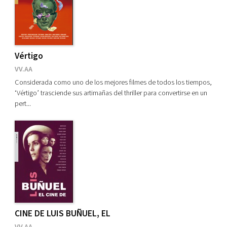
CINE CLUB
OTROS TÍTULOS CINE
Vértigo
CATÁLOGOS PDF
VV.AA
Considerada como uno de los mejores filmes de todos los tiempos,
Catálogo EE.UU
‘Vértigo’ trasciende sus artimañas del thriller para convertirse en un
pert...
Catálogo Méjico
Catálogo Argentina
Catálogo Colombia
EE. UU.
Ver todos... (23)
CINE DE LUIS BUÑUEL, EL
VV.AA