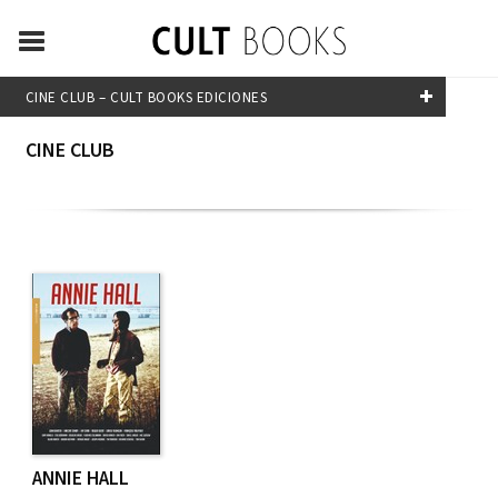
CINE CLUB – CULT BOOKS EDICIONES
CINE CLUB
FILTRADO POR:
Cine. Películas
MATERIAS
Cine. Actores
Cine. Directores
Cine. Ensayo
Cine. Géneros
Cine. Películas
ANNIE HALL
DEPORTES