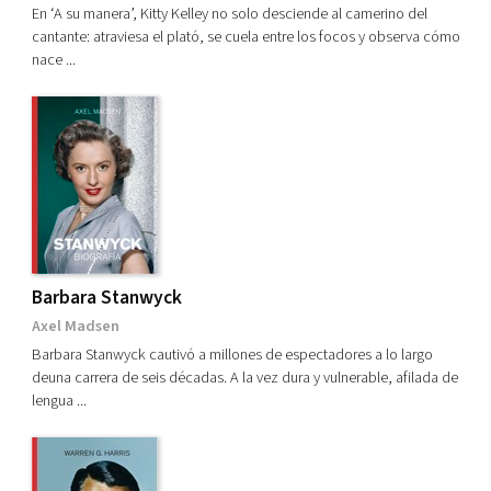
En ‘A su manera’, Kitty Kelley no solo desciende al camerino del
FÚTBOL
cantante: atraviesa el plató, se cuela entre los focos y observa cómo
nace ...
HISTORIA-BIOGRAFÍAS
LA BIBLIOTECA DE ALFRED HITCHCOCK
MÚSICA
OTROS TÍTULOS CINE
PALABRA DE
SEGUNDA GUERRA MUNDIAL
Ver todas... (11)
Barbara Stanwyck
Axel Madsen
Barbara Stanwyck cautivó a millones de espectadores a lo largo
MATERIAS
deuna carrera de seis décadas. A la vez dura y vulnerable, afilada de
lengua ...
Cine. Actores
Cine. Directores
Cine. Ensayo