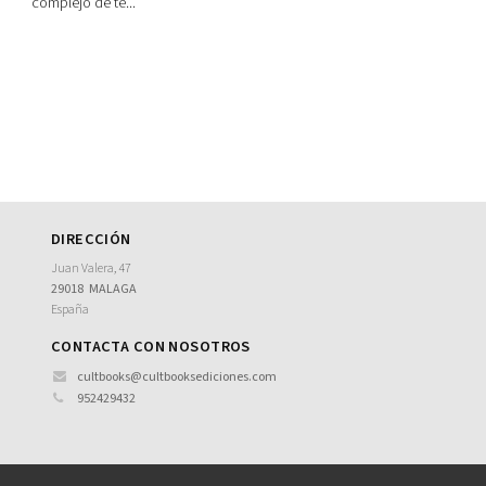
complejo de te...
DIRECCIÓN
Juan Valera, 47
29018
MALAGA
España
CONTACTA CON NOSOTROS
cultbooks@cultbooksediciones.com
952429432