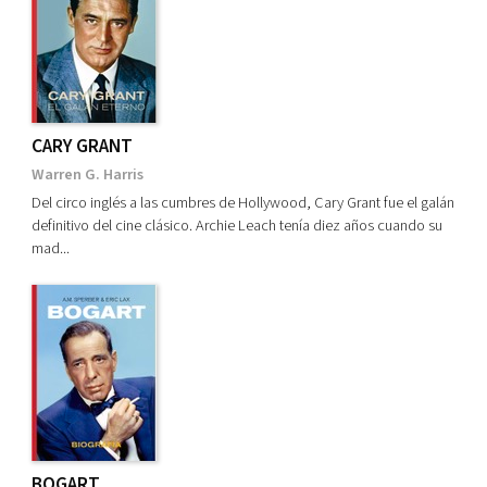
Cine. Géneros
Cine. Películas
Deportes. Fútbol
Historia. Biografía
CARY GRANT
Historia. Segunda Guerra Mundial
Warren G. Harris
Del circo inglés a las cumbres de Hollywood, Cary Grant fue el galán
Música
definitivo del cine clásico. Archie Leach tenía diez años cuando su
SOCIEDAD
mad...
CATÁLOGOS PDF
Catálogo EE.UU
Catálogo Méjico
Catálogo Argentina
Catálogo Colombia
BOGART