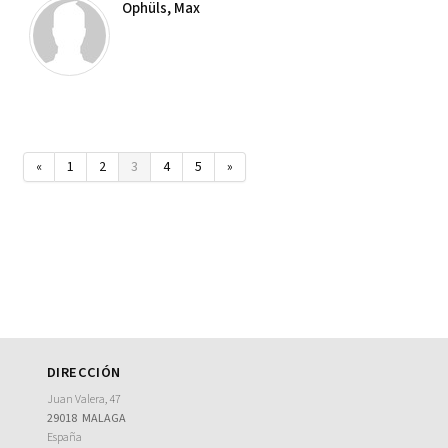
Ophüls, Max
«
1
2
3
4
5
»
DIRECCIÓN
Juan Valera, 47
29018
MALAGA
España