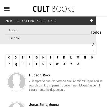
AUTORES – CULT BOOKS EDICIONES
Todos
Todos
Escritor
A
B
C
D
E
F
G
H
I
J
K
L
M
N
O
P
Q
R
S
T
U
V
W
X
Y
Z
Hudson, Rock
«Siempre he querido preservar mi intimidad. Jamás quise
escribir un libro ni permití que tomaran fotografías de mi
casa y nunca he dejado qu...
Jonas Sima, Gunna